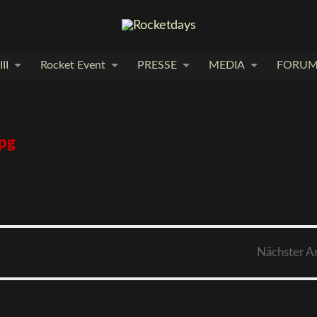
II
Rocket Event
PRESSE
MEDIA
FORU
pg
Nächster
A