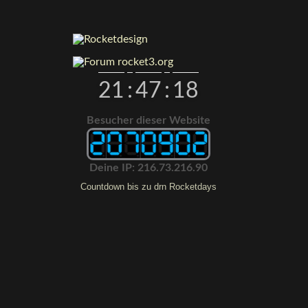
21
:
47
:
19
Besucher dieser Website
Deine IP: 216.73.216.90
Countdown bis zu drn Rocketdays