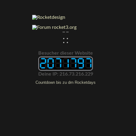
:
:
Besucher dieser Website
Deine IP: 216.73.216.229
Countdown bis zu drn Rocketdays