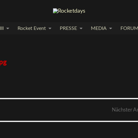
II
Rocket Event
PRESSE
MEDIA
FORU
pg
Nächster
A