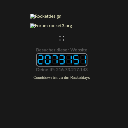
:
:
Besucher dieser Website
Deine IP: 216.73.217.143
Countdown bis zu drn Rocketdays