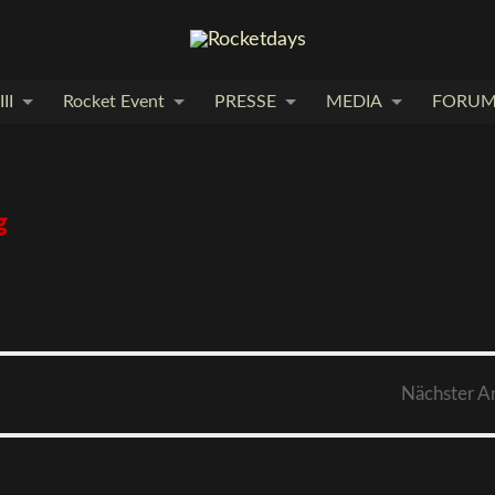
II
Rocket Event
PRESSE
MEDIA
FORU
g
Nächster
A