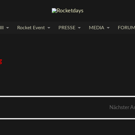
II
Rocket Event
PRESSE
MEDIA
FORU
g
Nächster
A