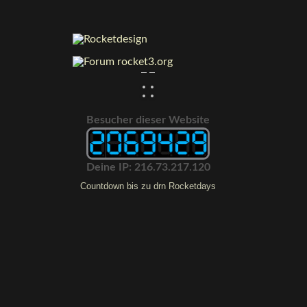
:
:
Besucher dieser Website
Deine IP: 216.73.217.120
Countdown bis zu drn Rocketdays