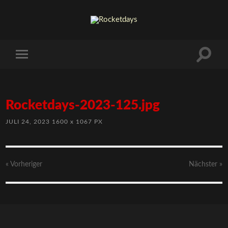
Rocketdays-2023-125.jpg
JULI 24, 2023
1600
x
1067 PX
« Vorheriger
Nächster
»