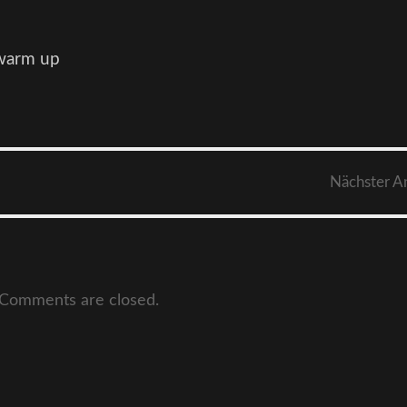
 warm up
Nächster
A
Comments are closed.