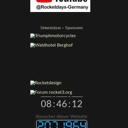
Unterstützer – Sponsoren
08
:
46
:
13
Besucher dieser Website