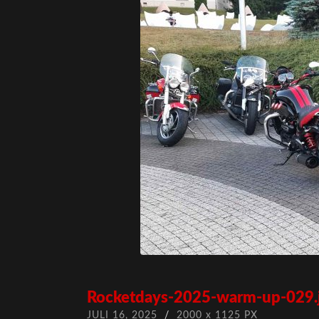
Rocketdays-2025-warm-up-029.
JULI 16, 2025
/
2000
x
1125 PX