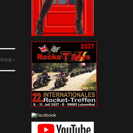
nhang
»