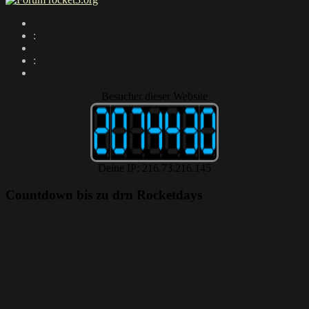
:
:
Besucher dieser Website
Deine IP: 216.73.216.145
Countdown bis zu drn Rocketdays