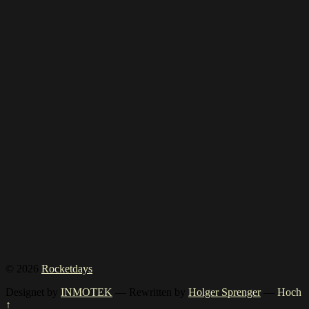
© 2026
Rocketdays
Designet by
INMOTEK
— Rewritten by
Holger Sprenger
—
Hoch
↑