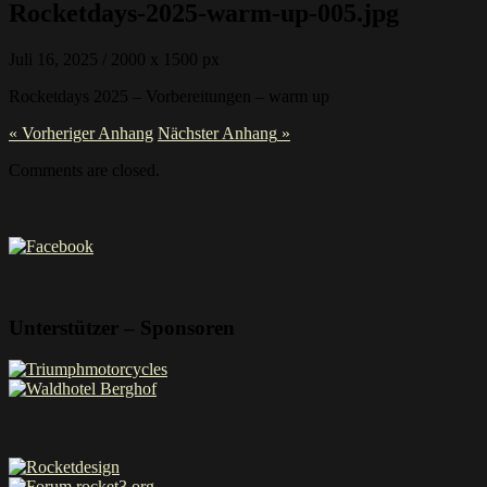
Rocketdays-2025-warm-up-005.jpg
Juli 16, 2025
/
2000
x
1500 px
Rocketdays 2025 – Vorbereitungen – warm up
« Vorheriger
Anhang
Nächster
Anhang
»
Comments are closed.
Unterstützer – Sponsoren