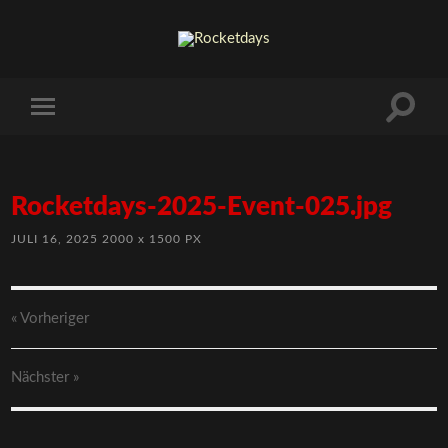
Rocketdays-2025-Event-025.jpg
JULI 16, 2025
2000
x
1500 PX
« Vorheriger
Nächster
»