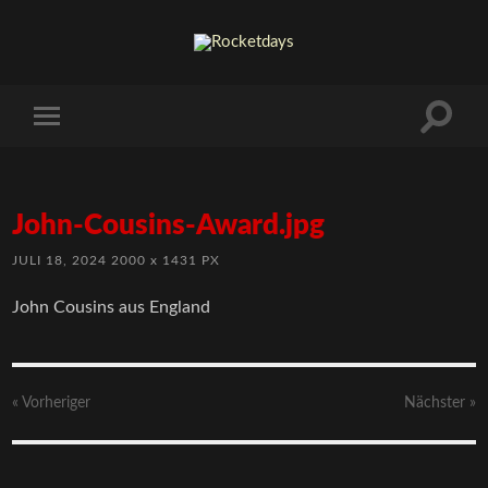
John-Cousins-Award.jpg
JULI 18, 2024
2000
x
1431 PX
John Cousins aus England
« Vorheriger
Nächster
»